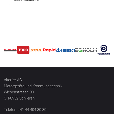
Altorfer AG
Motorgeräte und Kommunaltechnik
Wiesenstrasse 30
CH-8952 Schlieren
Telefon
+41 44 404 80 80