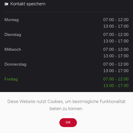
Kontakt speichern
Montag
07:00 - 12:00
13:00 - 17:00
Dienstag
07:00 - 12:00
13:00 - 17:00
Mittwoch
07:00 - 12:00
13:00 - 17:00
Donnerstag
07:00 - 12:00
13:00 - 17:00
Freitag
07:00 - 12:00
13:00 - 17:00
Samstag
08:00 - 12:00
Diese Website nutzt Cookies, um bestmögliche Funktionalität
Sonntag
Geschlossen
bieten zu können.
OK