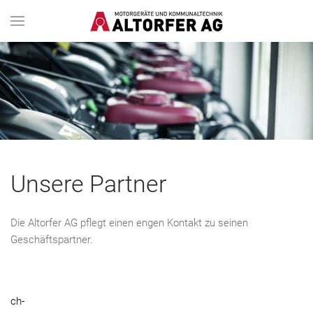
Unsere Partner
Die Altorfer AG pflegt einen engen Kontakt zu seinen
Geschäftspartner.
ch-