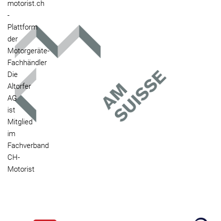
motorist.ch
-
Plattform
der
Motorgeräte-
Fachhändler
Die
Altorfer
AG
ist
Mitglied
im
Fachverband
CH-
Motorist