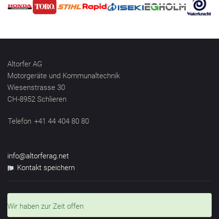
Altorfer AG
Motorgeräte und Kommunaltechnik
Wiesenstrasse 30
CH-8952 Schlieren
Telefon
+41 44 404 80 80
info@altorferag.net
Kontakt speichern
Wir haben zur Zeit offen