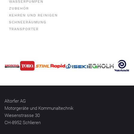
WASSERPUMPEN
ZUBEHÖR
KEHREN UND REINIGEN
SCHNEERÄUMUNG
TRANSPORTER
Altorfer AG
Motorgeräte und Kommunaltechnik
Wiesenstrasse 30
CH-8952 Schlieren