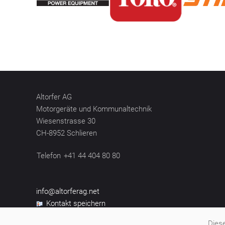
Altorfer AG
Motorgeräte und Kommunaltechnik
Wiesenstrasse 30
CH-8952 Schlieren
Telefon
+41 44 404 80 80
info@altorferag.net
Kontakt speichern
Diese