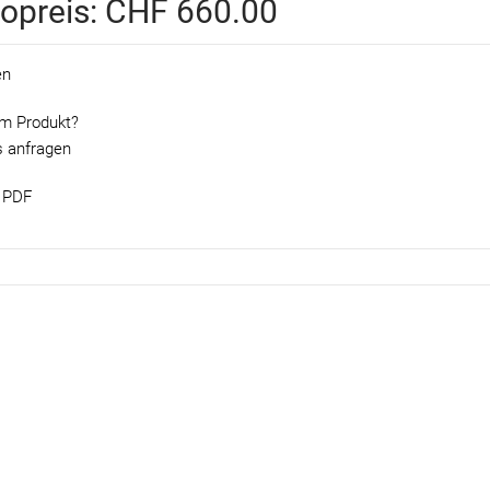
topreis:
CHF 660.00
en
m Produkt?
s anfragen
 PDF